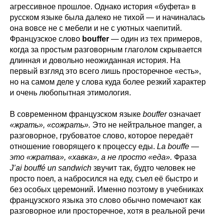
агрессивное прошлое. Однако история «буфета» в
русском языке была далеко не тихой — и начиналась
она вовсе не с мебели и не с уютных чаепитий.
Французское слово
bouffer
— один из тех примеров,
когда за простым разговорным глаголом скрывается
длинная и довольно неожиданная история. На
первый взгляд это всего лишь просторечное «есть»,
но на самом деле у слова куда более резкий характер
и очень любопытная этимология.
В современном французском языке
bouffer
означает
«жрать», «сожрать».
Это не нейтральное manger, а
разговорное, грубоватое слово, которое передаёт
отношение говорящего к процессу еды.
La bouffe —
это «жратва», «хавка», а не просто «еда».
Фраза
J’ai bouffé un sandwich
звучит так, будто человек не
просто поел, а набросился на еду, съел её быстро и
без особых церемоний. Именно поэтому в учебниках
французского языка это слово обычно помечают как
разговорное или просторечное, хотя в реальной речи