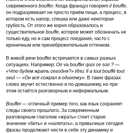
современного
bouffer
. Когда француз говори
т il bouffe
,
он подразумевает не просто приём пищи, а процесс, в
котором есть напор, спешка или даже некоторая
грубость. От этого же корня образовалось и
существительное
bouffe
, которое может обозначать не
только еду, но и сам процесс поедания, часто с
ироничным или пренебрежительным оттенком.
В живой речи bouffer встречается в самых разных
ситуациях. Например:
On va bouffer quoi ce soir ? —
«Что будем жрать сегодня?» Или: Il a tout bouffé tout
seul — «Он всё сожрал в одиночку».
В таких фразах
слово звучит естественно и по-домашнему, но при
этом остаётся разговорным и неформальным.
Bouffer
— отличный пример того, как язык сохраняет
следы своего прошлого. За современным
разговорным глаголом «жрать» стоит старое
значение «бить» и «налетать», а привычные сегодня
фразы продолжают нести в себе эту динамику и