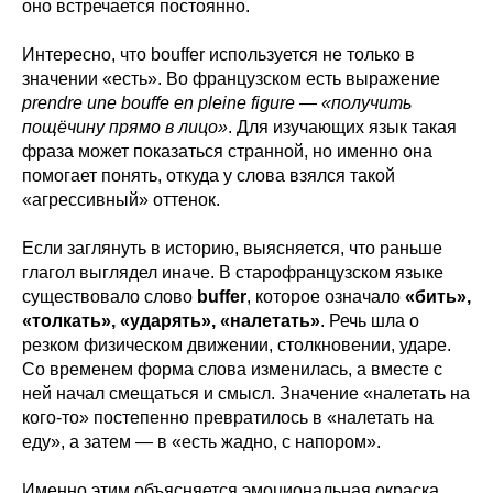
оно встречается постоянно.
Интересно, что bouffer используется не только в
значении «есть». Во французском есть выражение
prendre une bouffe en pleine figure — «получить
пощёчину прямо в лицо»
. Для изучающих язык такая
фраза может показаться странной, но именно она
помогает понять, откуда у слова взялся такой
«агрессивный» оттенок.
Если заглянуть в историю, выясняется, что раньше
глагол выглядел иначе. В старофранцузском языке
существовало слово
buffer
, которое означало
«бить»,
«толкать», «ударять», «налетать»
. Речь шла о
резком физическом движении, столкновении, ударе.
Со временем форма слова изменилась, а вместе с
ней начал смещаться и смысл. Значение «налетать на
кого-то» постепенно превратилось в «налетать на
еду», а затем — в «есть жадно, с напором».
Именно этим объясняется эмоциональная окраска