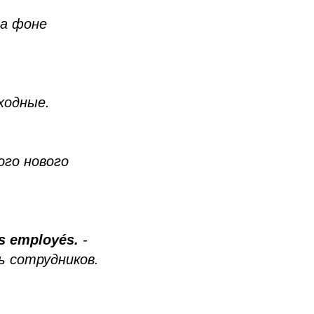
на фоне
ходные.
ого нового
des employés.
-
ь сотрудников.