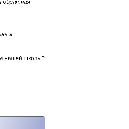
я обратная
нч в
ем нашей школы?