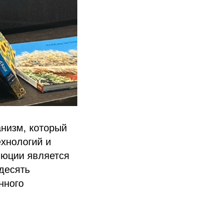
низм, который
ехнологий и
люции является
десять
нного