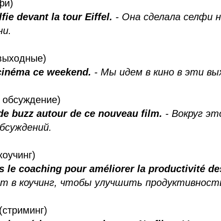
фи)
lfie devant la tour Eiffel.
- Она сделала селфи 
ни.
выходные)
cinéma ce weekend.
- Мы идем в кино в эти вы
 обсуждение)
de buzz autour de ce nouveau film.
- Вокруг эт
бсуждений.
коучинг)
ns le coaching pour améliorer la productivité 
т в коучинг, чтобы улучшить продуктивност
(стриминг)