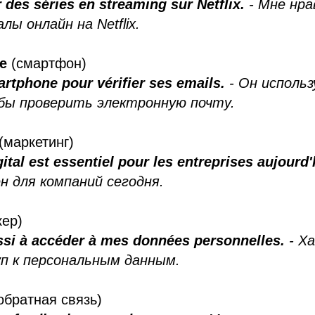
 des séries en streaming sur Netflix.
- Мне нр
ы онлайн на Netflix.
ne
(смартфон)
martphone pour vérifier ses emails.
- Он исполь
ы проверить электронную почту.
(маркетинг)
ital est essentiel pour les entreprises aujourd'
н для компаний сегодня.
кер)
ssi à accéder à mes données personnelles.
- Ха
п к персональным данным.
обратная связь)