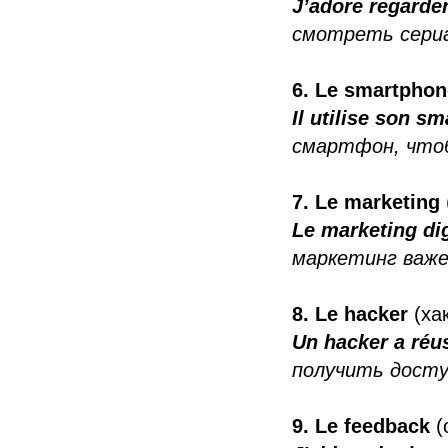
J’adore regarder
смотреть сериал
6. Le smartpho
Il utilise son s
смартфон, чтоб
7. Le marketing
Le marketing dig
маркетинг важе
8. Le hacker
(ха
Un hacker a réu
получить досту
9. Le feedback
(