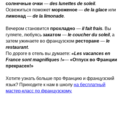
солнечные очки
—
des lunettes de soleil
.
Освежиться поможет
мороженое
—
de la glace
или
лимонад
—
de la limonade
.
Вечером становится
прохладно
—
il fait frais
.
Вы
гуляете, любуясь
закатом
—
le coucher du soleil
, а
затем ужинаете во французском
ресторане
—
le
restaurant
.
По дороге в отель вы думаете:
«Les vacances en
France sont magnifiques !»
—
«Отпуск во Франции
прекрасен!»
Хотите узнать больше про Францию и французский
язык? Приходите к нам в школу
на бесплатный
мастер-класс по французскому.