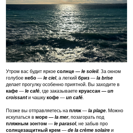
Утром вас будит яркое
солнце
— le soleil
.
За окном
голубое
небо
—
le ciel
, а легкий
бриз
—
la brise
делает прогулку особенно приятной. Вы заходите в
кафе
—
le café
, где заказываете
круассан —
un
croissant
и чашку
кофе
—
un café
.
Позже вы отправляетесь на
пляж
—
la plage
. Можно
искупаться в
море —
la mer
, позагорать под
пляжным зонтом
—
le parasol
, не забыв про
солнцезащитный крем
—
de la crème solaire
и