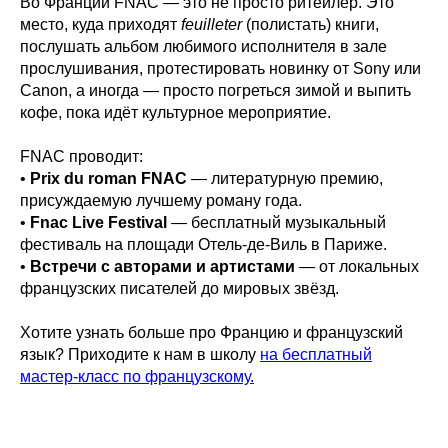
Во Франции FNAC — это не просто ритейлер. Это
место, куда приходят
feuilleter
(полистать) книги,
послушать альбом любимого исполнителя в зале
прослушивания, протестировать новинку от Sony или
Canon, а иногда — просто погреться зимой и выпить
кофе, пока идёт культурное мероприятие.
FNAC проводит:
•
Prix du roman FNAC
— литературную премию,
присуждаемую лучшему роману года.
•
Fnac Live Festival
— бесплатный музыкальный
фестиваль на площади Отель-де-Виль в Париже.
•
Встречи с авторами и артистами
— от локальных
французских писателей до мировых звёзд.
Хотите узнать больше про Францию и французский
язык? Приходите к нам в школу
на бесплатный
мастер-класс по французскому.