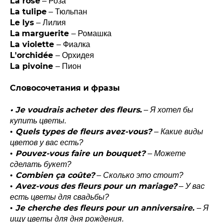
La rose
– Роза
La tulipe
– Тюльпан
Le lys
– Лилия
La
marguerite
– Ромашка
La violette
– Фиалка
L'orchidée
– Орхидея
La pivoine
– Пион
Словосочетания и фразы
• Je voudrais acheter des fleurs.
– Я хотел бы
купить цветы.
•
Quels types de fleurs avez-vous?
– Какие виды
цветов у вас есть?
•
Pouvez-vous faire un bouquet?
– Можете
сделать букет?
•
Combien ça coûte?
– Сколько это стоит?
•
Avez-vous des fleurs pour un mariage?
– У вас
есть цветы для свадьбы?
•
Je cherche des fleurs pour un anniversaire.
– Я
ищу цветы для дня рождения.