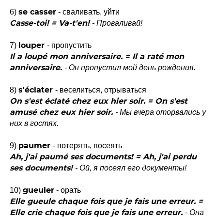
se casser
6)
- сваливать, уйти
Casse-toi! = Va-t'en!
- Проваливай!
louper
7)
- пропустить
Il a loupé mon anniversaire. = Il a raté mon
anniversaire.
- Он пропустил мой день рождения.
s'éclater
8)
- веселиться, отрываться
On s'est éclaté chez eux hier soir. = On s'est
amusé chez eux hier soir.
- Мы вчера оторвались у
них в гостях.
paumer
9)
- потерять, посеять
Ah, j'ai paumé ses documents! = Ah, j'ai perdu
ses documents!
- Ой, я посеял его документы!
gueuler
10)
- орать
Elle gueule chaque fois que je fais une erreur. =
Elle crie chaque fois que je fais une erreur.
- Она