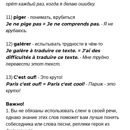
орёт каждый раз, когда я делаю ошибку.
piger
11)
- понимать, врубиться
Je ne pige pas = Je ne comprends pas.
- Я не
врубаюсь.
galérer
12)
- испытывать трудности в чём-то
Je galère à traduire ce texte. = J'ai des
difficultés à traduire ce texte.
- Мне трудно
перевести этот текст.
C'est ouf!
13)
- Это круто!
Paris c'est ouf! = Paris c'est cool!
- Париж - это
круто!
Важно!
1. Вы не обязаны использовать сленг в своей речи,
однако знание этих слов поможет вам лучше понять
собеседника или слова песни, реплики героя из