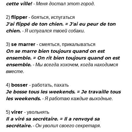
cette ville!
- Меня достал этот город.
flipper
2)
- бояться, испугаться
J'ai flippé de ton chien. = J'ai eu peur de ton
chien.
- Я испугался твоей собаки.
se marrer
3)
- смеяться, прикалываться
On se marre bien toujours quand on est
ensemble. = On rit bien toujours quand on est
ensemble.
- Мы всегда хохочем, когда находимся
вместе.
bosser
4)
- работать, пахать
Je bosse tous les weekends. = Je travaille tous
les weekends.
- Я работаю каждые выходные.
virer
5)
- увольнять
Il a viré sa secrétaire. = Il a renvoyé sa
secrétaire.
- Он уволил своего секретаря.