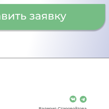
Валерия Старовойтова