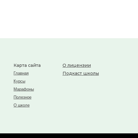
Карта сайта
О лицензии
Подкаст школы
Главная
Курсы
Марафоны
Полезное
О школе