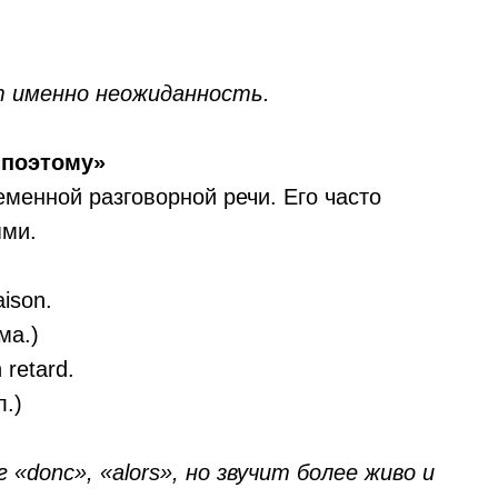
т именно неожиданность.
«поэтому»
менной разговорной речи. Его часто
ями.
aison.
ма.)
n retard.
л.)
«donc», «alors», но звучит более живо и