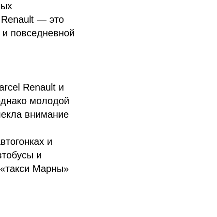
мых
 Renault — это
и и повседневной
rcel Renault и
 однако молодой
лекла внимание
втогонках и
втобусы и
 «такси Марны»