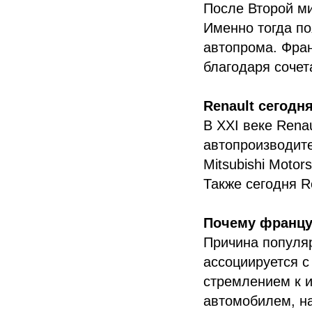
После Второй ми
Именно тогда по
автопрома. Фран
благодаря сочет
Renault сегодн
В XXI веке Rena
автопроизводите
Mitsubishi Moto
Также сегодня R
Почему францу
Причина популяр
ассоциируется с
стремлением к 
автомобилем, на