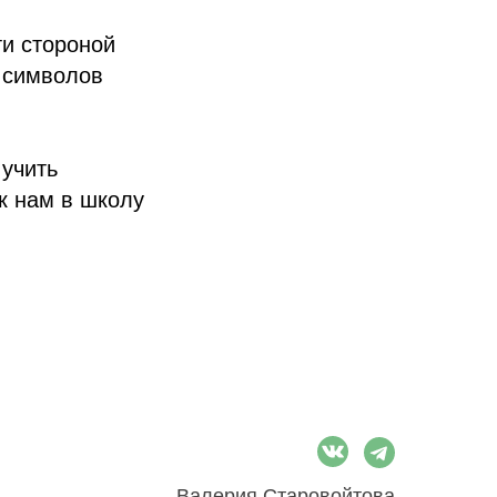
ти стороной
з символов
 учить
к нам в школу
Валерия Старовойтова