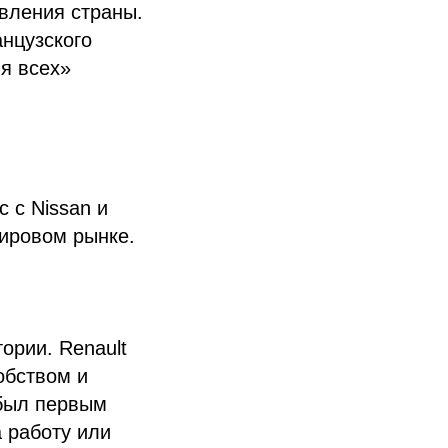
вления страны.
нцузского
я всех»
 с Nissan и
мировом рынке.
ории. Renault
обством и
 был первым
а работу или