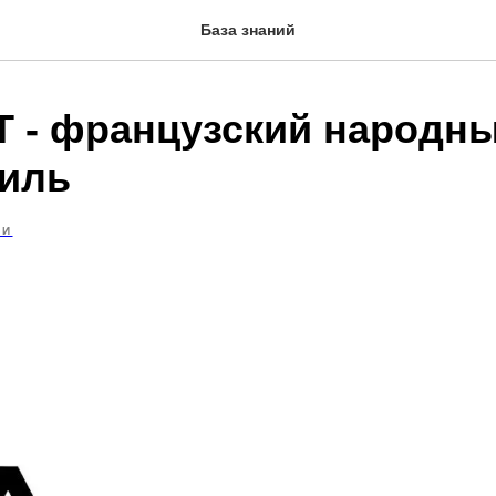
База знаний
 - французский народн
иль
ИИ