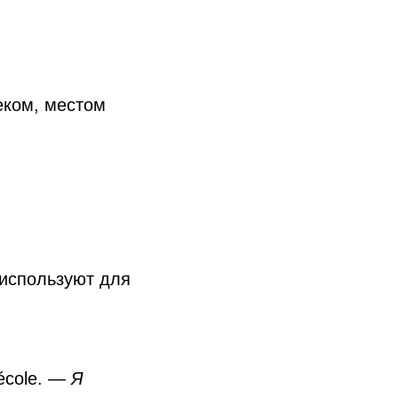
еком, местом
используют для
cole.
— Я