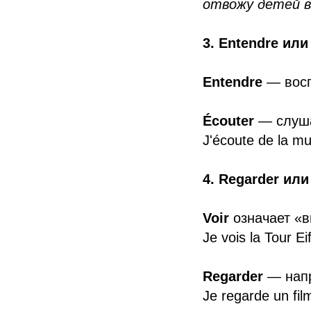
отвожу детей в
3. Entendre ил
Entendre
— воспр
Écouter
— слуша
J'écoute de la mu
4. Regarder ил
Voir
означает «в
Je vois la Tour Eif
Regarder
— напр
Je regarde un fil