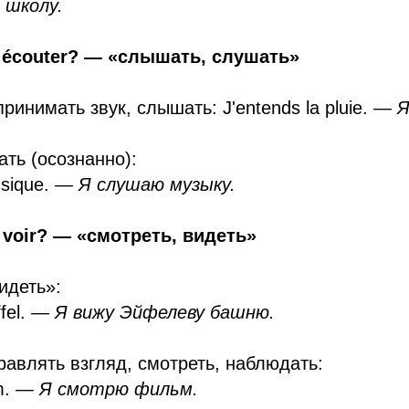
 школу.
и écouter? — «слышать, слушать»
инимать звук, слышать: J'entends la pluie.
— Я
ть (осознанно):
sique.
— Я слушаю музыку.
и voir? — «смотреть, видеть»
идеть»:
fel.
— Я вижу Эйфелеву башню.
авлять взгляд, смотреть, наблюдать:
m.
— Я смотрю фильм.