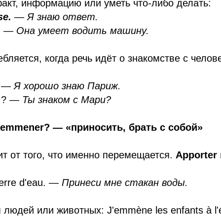
факт, информацию или уметь что-либо делать:
se.
— Я знаю ответ.
.
— Она умеет водить машину.
бляется, когда речь идёт о знакомстве с челов
.
— Я хорошо знаю Париж.
 ?
— Ты знаком с Мари?
и emmener? — «приносить, брать с собой»
ит от того, что именно перемещается.
Apporter
erre d'eau.
— Принеси мне стакан воды.
людей или животных: J'emmène les enfants à l'é