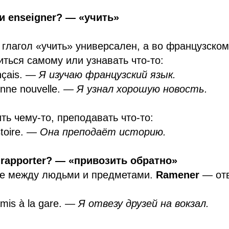
ли enseigner? — «учить»
 глагол «учить» универсален, а во французском
ться самому или узнавать что-то:
nçais.
— Я изучаю французский язык.
onne nouvelle.
— Я узнал хорошую новость.
ь чему-то, преподавать что-то:
toire.
— Она преподаёт историю.
 rapporter? — «привозить обратно»
ие между людьми и предметами.
Ramener
— отв
mis à la gare.
— Я отвезу друзей на вокзал.