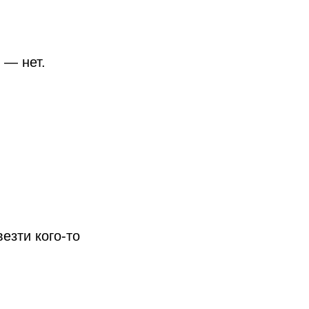
 — нет.
езти кого-то