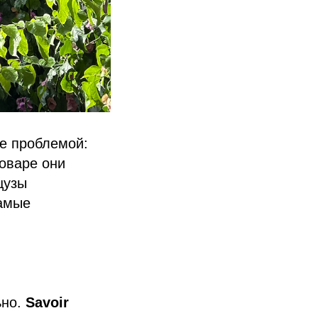
же проблемой:
оваре они
цузы
самые
ьно.
Savoir