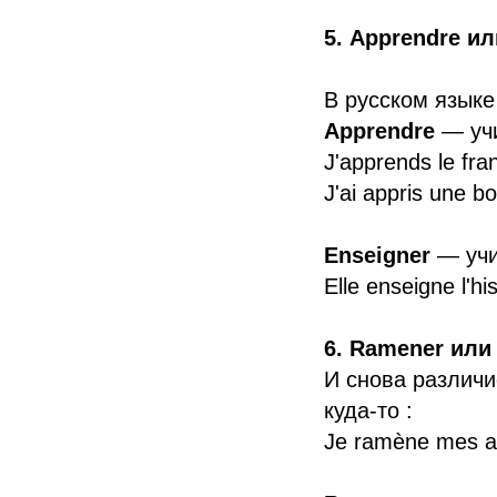
5. Apprendre и
В русском языке
Apprendre
— учи
J'apprends le fra
J'ai appris une b
Enseigner
— учит
Elle enseigne l'his
6. Ramener или
И снова различ
куда-то :
Je ramène mes a