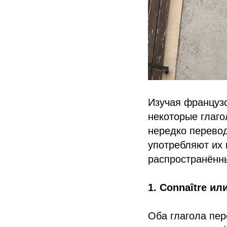
Изучая французс
некоторые глаго
нередко перевод
употребляют их
распространённ
1. Connaître ил
Оба глагола пер