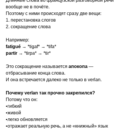
Длинные слова во французской разговорной речи
вообще не в почёте.
Поэтому с ними происходят сразу две вещи:
1. перестановка слогов
2. сокращение слова
Например:
fatigué
→ *tigaf* → *tifa*
partir
→ *tirpa* → *tir*
Это сокращение называется
апокопа
—
отбрасывание конца слова.
И она встречается далеко не только в verlan.
Почему verlan так прочно закрепился?
Потому что он:
•гибкий
•живой
•легко обновляется
•отражает реальную речь, а не «книжный» язык