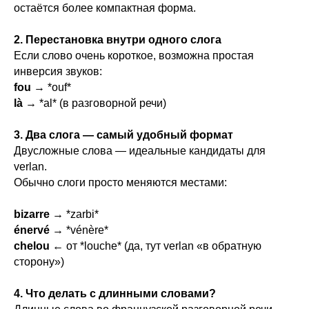
остаётся более компактная форма.
2. Перестановка внутри одного слога
Если слово очень короткое, возможна простая
инверсия звуков:
fou
→ *ouf*
là
→ *al* (в разговорной речи)
3. Два слога — самый удобный формат
Двусложные слова — идеальные кандидаты для
verlan.
Обычно слоги просто меняются местами:
bizarre
→ *zarbi*
énervé
→ *vénère*
chelou
← от *louche* (да, тут verlan «в обратную
сторону»)
4. Что делать с длинными словами?