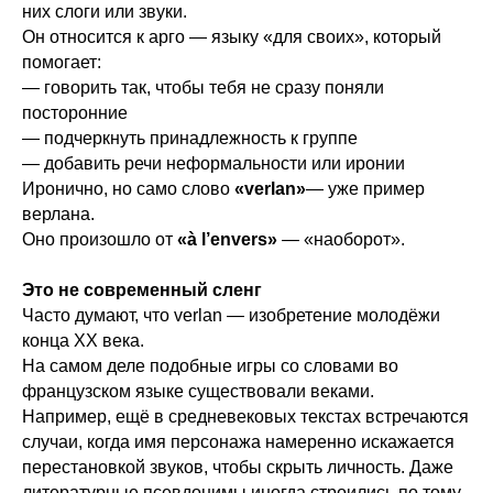
них слоги или звуки.
Он относится к арго — языку «для своих», который
помогает:
— говорить так, чтобы тебя не сразу поняли
посторонние
— подчеркнуть принадлежность к группе
— добавить речи неформальности или иронии
Иронично, но само слово
«verlan»
— уже пример
верлана.
Оно произошло от
«à l’envers»
— «наоборот».
Это не современный сленг
Часто думают, что verlan — изобретение молодёжи
конца XX века.
На самом деле подобные игры со словами во
французском языке существовали веками.
Например, ещё в средневековых текстах встречаются
случаи, когда имя персонажа намеренно искажается
перестановкой звуков, чтобы скрыть личность. Даже
литературные псевдонимы иногда строились по тому