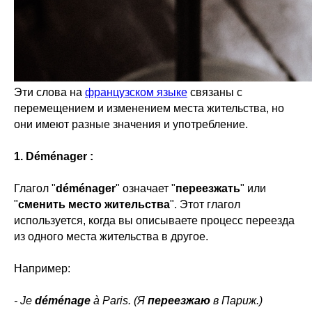
Эти слова на
французском языке
связаны с
перемещением и изменением места жительства, но
они имеют разные значения и употребление.
1. Déménager :
Глагол "
déménager
" означает "
переезжать
" или
"
сменить место жительства
". Этот глагол
используется, когда вы описываете процесс переезда
из одного места жительства в другое.
Например:
- Je
déménage
à Paris. (Я
переезжаю
в Париж.)