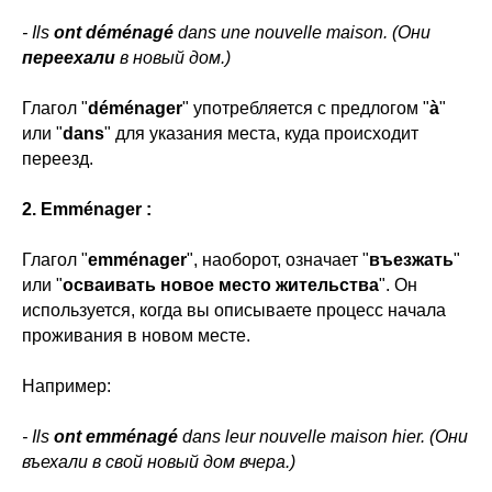
- Ils
ont déménagé
dans une nouvelle maison. (Они
переехали
в новый дом.)
Глагол "
déménager
" употребляется с предлогом "
à
"
или "
dans
" для указания места, куда происходит
переезд.
2. Emménager :
Глагол "
emménager
", наоборот, означает "
въезжать
"
или "
осваивать новое место жительства
". Он
используется, когда вы описываете процесс начала
проживания в новом месте.
Например:
- Ils
ont emménagé
dans leur nouvelle maison hier. (Они
въехали в свой новый дом вчера.)