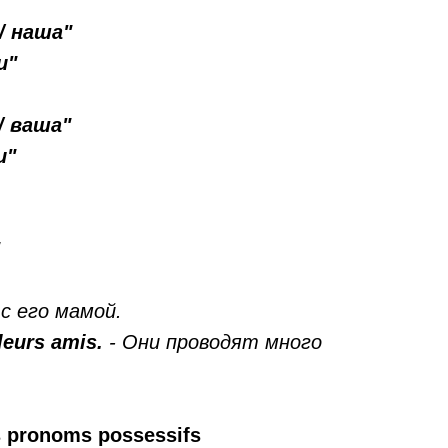
/ наша"
и"
/ ваша"
и"
с его мамой.
leurs amis.
- Они проводят много
 pronoms possessifs