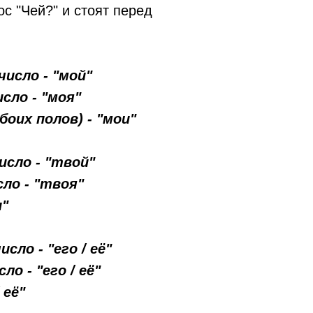
ос "Чей?" и стоят перед
число - "мой"
сло - "моя"
оих полов) - "мои"
исло - "твой"
сло - "твоя"
и"
сло - "его / её"
ло - "его / её"
 её"