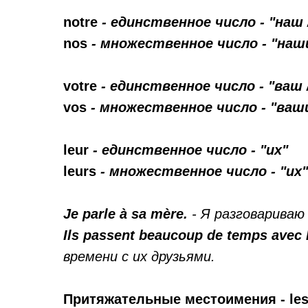
notre
- единственное число - "наш 
nos
- множественное число - "наш
votre
- единственное число - "ваш 
vos
- множественное число - "ваш
leur
- единственное число - "их"
leurs
- множественное число - "их"
Je parle à sa mère.
- Я разговариваю 
Ils passent beaucoup de temps avec 
времени с их друзьями.
Притяжательные местоимения - les