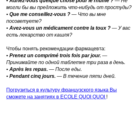
•
Auriez-vous quelque chose pour le rhume ?
— Не
могли бы вы предложить что-нибудь от простуды?
•
Que me conseillez-vous ?
— Что вы мне
посоветуете?
•
Avez-vous un médicament contre la toux ?
— У вас
есть лекарство от кашля?
Чтобы понять рекомендации фармацевта:
•
Prenez un comprimé trois fois par jour.
—
Принимайте по одной таблетке три раза в день.
•
Après les repas.
— После еды.
•
Pendant cinq jours.
— В течение пяти дней.
Погрузиться в культуру французского языка Вы
сможете на занятиях в ECOLE QUOI QUOI
!