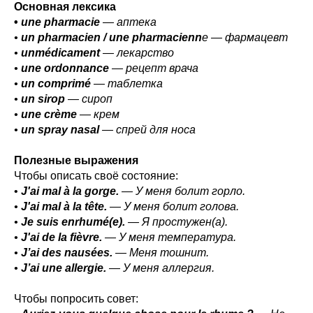
Основная лексика
•
une pharmacie
— аптека
•
un pharmacien / une pharmacienn
e — фармацевт
•
un
médicament
— лекарство
•
une ordonnance
— рецепт врача
•
un comprimé
— таблетка
•
un sirop
— сироп
•
une crème
— крем
•
un spray nasal
— спрей для носа
Полезные выражения
Чтобы описать своё состояние:
•
J'ai mal à la gorge.
— У меня болит горло.
•
J'ai mal à la tête.
— У меня болит голова.
•
Je suis enrhumé(e).
— Я простужен(а).
•
J'ai de la fièvre.
— У меня температура.
•
J’ai des nausées.
— Меня тошнит.
•
J’ai une allergie.
— У меня аллергия.
Чтобы попросить совет: