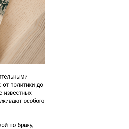
иятельными
 от политики до
е известных
уживают особого
ой по браку,