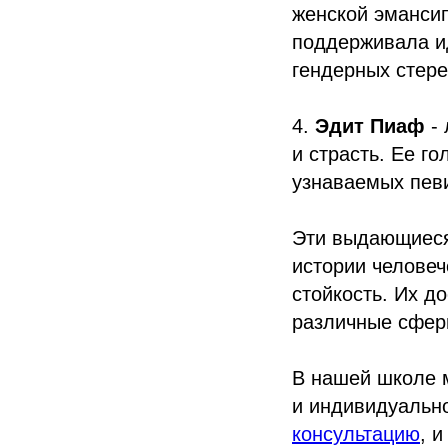
женской эмансип
поддерживала и
гендерных стере
4.
Эдит Пиаф
- 
и страсть. Ее г
узнаваемых певи
Эти выдающиеся
истории человеч
стойкость. Их д
различные сфер
В нашей школе 
и индивидуально
консультацию
, 