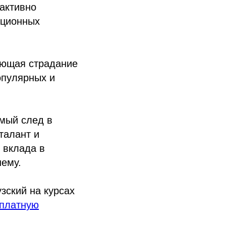
активно
иционных
ующая страдание
опулярных и
мый след в
талант и
 вклада в
шему.
зский на курсах
сплатную