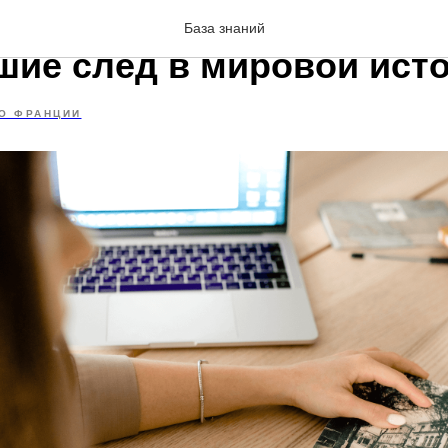
звестные француженки,
База знаний
шие след в мировой ист
О ФРАНЦИИ