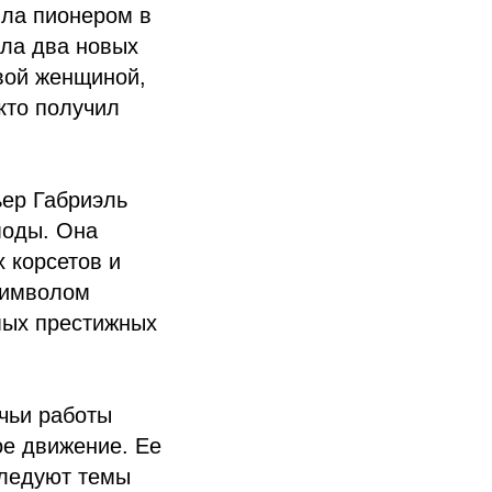
ыла пионером в
ыла два новых
вой женщиной,
кто получил
ьер Габриэль
моды. Она
 корсетов и
символом
мых престижных
чьи работы
ое движение. Ее
следуют темы