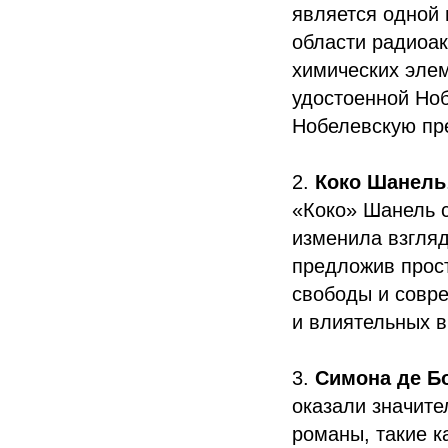
является одной 
области радиоа
химических элем
удостоенной Ноб
Нобелевскую пре
2.
Коко Шанель
«Коко» Шанель 
изменила взгляд
предложив прост
свободы и совре
и влиятельных 
3.
Симона де Б
оказали значите
романы, такие к