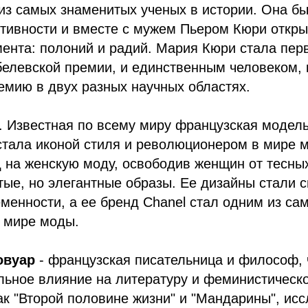
из самых знаменитых ученых в истории. Она б
ктивности и вместе с мужем Пьером Кюри откр
ента: полоний и радий. Мария Кюри стала пер
елевской премии, и единственным человеком, 
мию в двух разных научных областях.
. Известная по всему миру французская модел
стала иконой стиля и революционером в мире 
 на женскую моду, освободив женщин от тесных
ые, но элегантные образы. Ее дизайны стали 
менности, а ее бренд Chanel стал одним из са
в мире моды.
овуар
- французская писательница и философ, 
льное влияние на литературу и феминистическ
ак "Второй половине жизни" и "Мандарины", ис