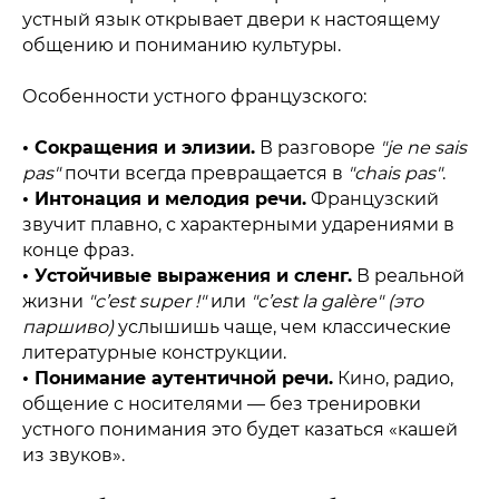
устный язык открывает двери к настоящему
общению и пониманию культуры.
Особенности устного французского:
• Сокращения и элизии.
В разговоре
"je ne sais
pas"
почти всегда превращается в
"chais pas"
.
• Интонация и мелодия речи.
Французский
звучит плавно, с характерными ударениями в
конце фраз.
• Устойчивые выражения и сленг.
В реальной
жизни
"c’est super !"
или
"c’est la galère" (это
паршиво)
услышишь чаще, чем классические
литературные конструкции.
• Понимание аутентичной речи.
Кино, радио,
общение с носителями — без тренировки
устного понимания это будет казаться «кашей
из звуков».