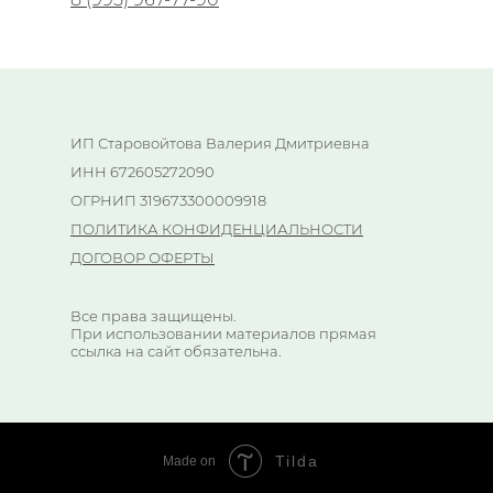
ИП Старовойтова Валерия Дмитриевна
ИНН 672605272090
ОГРНИП 319673300009918
ПОЛИТИКА КОНФИДЕНЦИАЛЬНОСТИ
ДОГОВОР ОФЕРТЫ
Все права защищены.
При использовании материалов прямая
ссылка на сайт обязательна.
Tilda
Made on