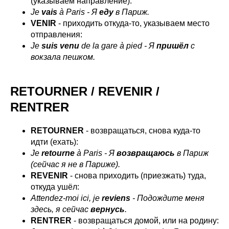
(указываем направление):
Je
vais
à Paris - Я
еду
в Париж.
VENIR
- приходить откуда-то, указываем место
отправления:
Je
suis venu
de la gare à pied - Я
пришёл
с
вокзала пешком.
RETOURNER / REVENIR /
RENTRER
RETOURNER
- возвращаться, снова куда-то
идти (ехать):
Je
retourne
à Paris - Я
возвращаюсь
в Париж
(сейчас я не в Париже).
REVENIR
- снова приходить (приезжать) туда,
откуда ушёл:
Attendez-moi ici, je
reviens
- Подождите меня
здесь, я сейчас
вернусь
.
RENTRER
- возвращаться домой, или на родину: