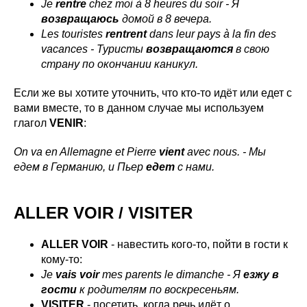
Je
rentre
chez moi à 8 heures du soir - Я
возвращаюсь
домой в 8 вечера.
Les touristes
rentrent
dans leur pays à la fin des
vacances - Туристы
возвращаются
в свою
страну по окончании каникул.
Если же вы хотите уточнить, что кто-то идёт или едет с
вами вместе, то в данном случае мы используем
глагол
VENIR
:
On va en Allemagne et Pierre
vient
avec nous. - Мы
едем в Германию, и Пьер
едет
с нами.
ALLER VOIR / VISITER
ALLER VOIR
- навестить кого-то, пойти в гости к
кому-то:
Je
vais voir
mes parents le dimanche - Я
езжу в
гости
к родителям по воскресеньям.
VISITER
- посетить, когда речь идёт о