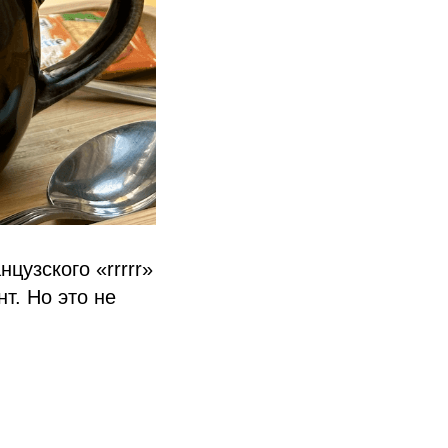
цузского «rrrrr»
т. Но это не