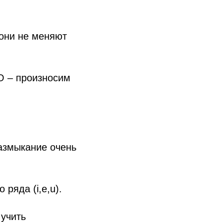
 они не меняют
 О – произносим
азмыкание очень
ряда (i,e,u).
 учить