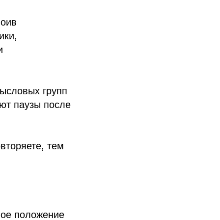
воив
ики,
и
мысловых групп
ают паузы после
вторяете, тем
ное положение